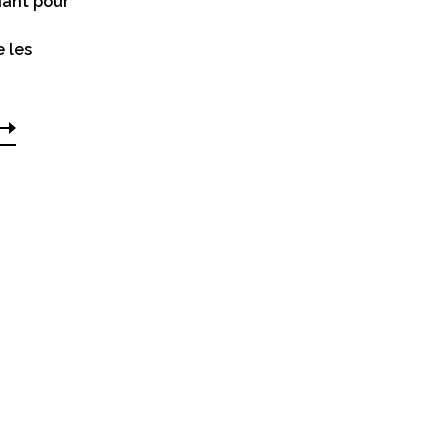
ant pour
e les