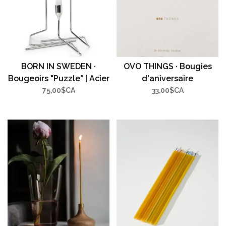
BORN IN SWEDEN ·
OVO THINGS · Bougies
Bougeoirs "Puzzle" | Acier
d'aniversaire
inoxydable | Argent |
75,00$CA
33,00$CA
Ensemble de 3 (26 cm, 20
cm, 18 cm)